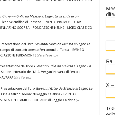
Mes
dife
ro
Giovanni Grillo da Melissa al Lager.
La vicenda di un
l Liceo Scientifico di Rossano – EVENTO PROMOSSO DA:
ENNARINO SCORZA – FONDAZIONE NENNI – LICEO CLASSICO
Presentazione del libro
Giovanni Grillo da Melissa al Lager.
La
l campo di concentramento Ferramonti di Tarsia – EVENTO
OCIAZIONE FERRAMONTI
(Vai all’evento)
Rai 
Presentazione del libro
Giovanni Grillo da Melissa al Lager.
La
 Salone Letterario dell’I.I.S. Vergani Navarra di Ferrara –
– NAVARRA
(Vai all’evento)
X – 
–
Presentazione del libro
Giovanni Grillo da Melissa al Lager.
La
l Cine-Teatro “Odeon” di Reggio Calabria
EVENTO
–
TALE “DE AMICIS-BOLLANI” di Reggio Calabria
(Vai
TGR
ediz