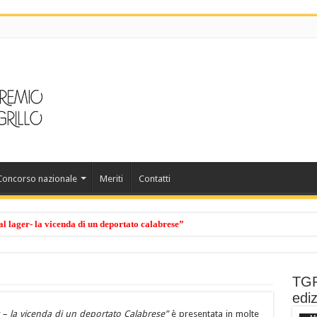
Concorso nazionale
Meriti
Contatti
l lager- la vicenda di un deportato calabrese”
TGR
ediz
r – la vicenda di un deportato Calabrese”
è presentata in molte