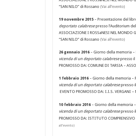
“SAN NILO” di Rossano
(Vai all’evento)
19 novembre 2015
– Presentazione del lib
deportato calabrese
presso l’Auditorium de
ASSOCIAZIONE I ROSSaNESI NEL MONDO G
“SAN NILO” di Rossano
(Vai all’evento)
26 gennaio 2016
– Giorno della memoria – 
vicenda di un deportato calabrese
presso i
PROMOSSO DA: COMUNE DI TARSIA – ASS
1 febbraio 2016
–
Giorno della memoria
–
vicenda di un deportato calabrese
presso il
EVENTO PROMOSSO DA:
I.I.S. VERGANI 
10 febbraio 2016
–
Giorno della memoria
vicenda di un deportato calabrese
presso i
PROMOSSO DA: ISTITUTO COMPRENSIVO STA
all’evento)