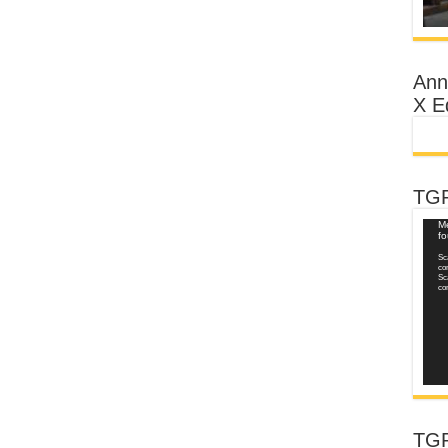
Ann
X E
TGR
Vide
Me
f
Play
Sca
co
Sca
co
TGR