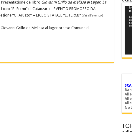
 Presentazione del libro
Giovanni Grillo da Melissa al Lager. La
Vide
Me
l Liceo “E. Fermi” di Catanzaro
–
EVENTO PROMOSSO DA:
f
Play
ione “G. Aruzzo” – LICEO STATALE “E. FERMI”
(Vai all’evento)
Sca
co
Sca
co
 Giovanni Grillo da Melissa al lager presso Comune di
SCA
Ban
All
All
All
Not
TGR