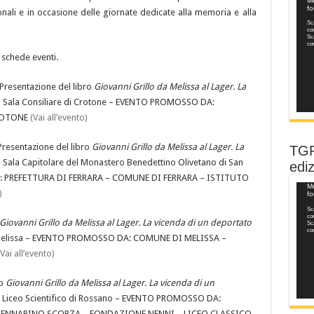
Vide
Me
f
Play
uzionali e in occasione delle giornate dedicate alla memoria e alla
Sca
co
Sca
co
 schede eventi.
Presentazione del libro
Giovanni Grillo da Melissa al Lager. La
a Sala Consiliare di Crotone – EVENTO PROMOSSO DA:
ROTONE
(Vai all’evento)
resentazione del libro
Giovanni Grillo da Melissa al Lager. La
TGR
 Sala Capitolare del Monastero Benedettino Olivetano di San
ediz
A: PREFETTURA DI FERRARA – COMUNE DI FERRARA – ISTITUTO
Vide
Me
)
f
Play
Sca
co
Giovanni Grillo da Melissa al Lager. La vicenda di un deportato
Sca
co
i Melissa – EVENTO PROMOSSO DA: COMUNE DI MELISSA –
(Vai all’evento)
ro
Giovanni Grillo da Melissa al Lager.
La vicenda di un
l Liceo Scientifico di Rossano – EVENTO PROMOSSO DA:
ENNARINO SCORZA – FONDAZIONE NENNI – LICEO CLASSICO