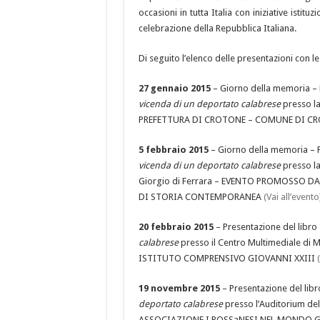
occasioni in tutta Italia con iniziative istit
celebrazione della Repubblica Italiana.
Di seguito l’elenco delle presentazioni con le
27 gennaio 2015
– Giorno della memoria – 
vicenda di un deportato calabrese
presso l
PREFETTURA DI CROTONE – COMUNE DI C
5 febbraio 2015
– Giorno della memoria – P
vicenda di un deportato calabrese
presso la
Giorgio di Ferrara – EVENTO PROMOSSO D
DI STORIA CONTEMPORANEA
(Vai all’evento
20 febbraio 2015
– Presentazione del libro
calabrese
presso il Centro Multimediale d
ISTITUTO COMPRENSIVO GIOVANNI XXIII
19 novembre 2015
– Presentazione del lib
deportato calabrese
presso l’Auditorium de
ASSOCIAZIONE I ROSSaNESI NEL MONDO G