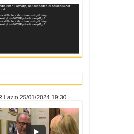
o
dia error: Format(s) not supported or source(s) not
ound
er
rica il file: https://fondazionepremiogrillo.it/wp-
tent/uploads/2025/01/tgr-basilicata.mp4?_=6
rica il file: https://fondazionepremiogrillo.it/wp-
tent/uploads/2025/01/tgr-basilicata.mp4?_=6
 Lazio 25/01/2024 19:30