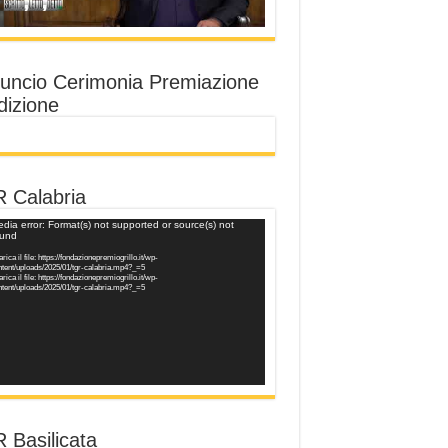
uncio Cerimonia Premiazione
dizione
 Calabria
o
dia error: Format(s) not supported or source(s) not
ound
er
rica il file: https://fondazionepremiogrillo.it/wp-
ntent/uploads/2025/01/tgr-calabria.mp4?_=5
rica il file: https://fondazionepremiogrillo.it/wp-
ntent/uploads/2025/01/tgr-calabria.mp4?_=5
 Basilicata