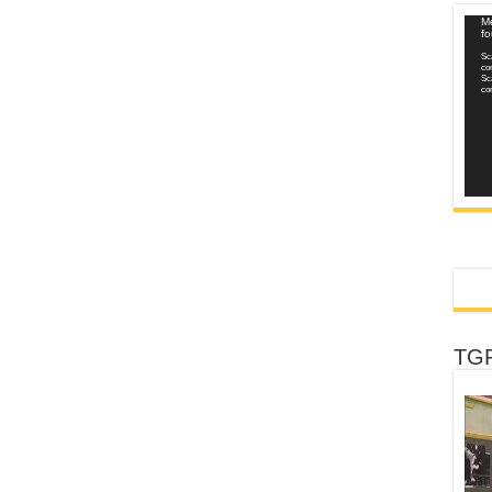
Vide
Me
f
Play
Sca
con
Sca
con
TGR