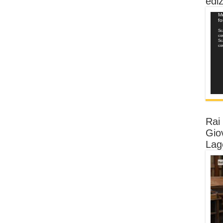
ediz
Vide
Me
f
Play
Sca
co
Sca
co
Rai 
Giov
Lag