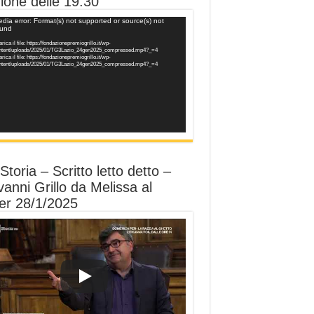
ione delle 19.30
o
dia error: Format(s) not supported or source(s) not
ound
er
rica il file: https://fondazionepremiogrillo.it/wp-
ntent/uploads/2025/01/TG3Lazio_24gen2025_compressed.mp4?_=4
rica il file: https://fondazionepremiogrillo.it/wp-
ntent/uploads/2025/01/TG3Lazio_24gen2025_compressed.mp4?_=4
Storia – Scritto letto detto –
anni Grillo da Melissa al
er 28/1/2025