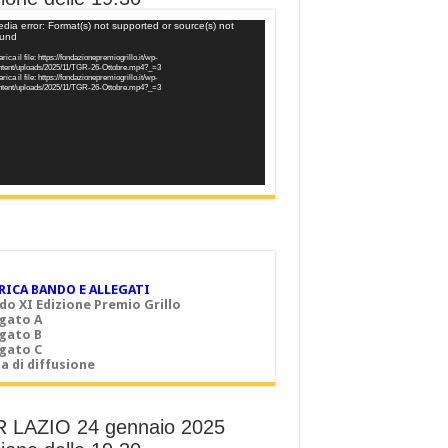
o
dia error: Format(s) not supported or source(s) not
ound
er
rica il file: https://fondazionepremiogrillo.it/wp-
ntent/uploads/2025/11/TGR-26-Ottobre.mp4?_=3
rica il file: https://fondazionepremiogrillo.it/wp-
ntent/uploads/2025/11/TGR-26-Ottobre.mp4?_=3
RICA BANDO E ALLEGATI
do XI Edizione Premio Grillo
egato A
egato B
egato C
a di diffusione
 LAZIO 24 gennaio 2025