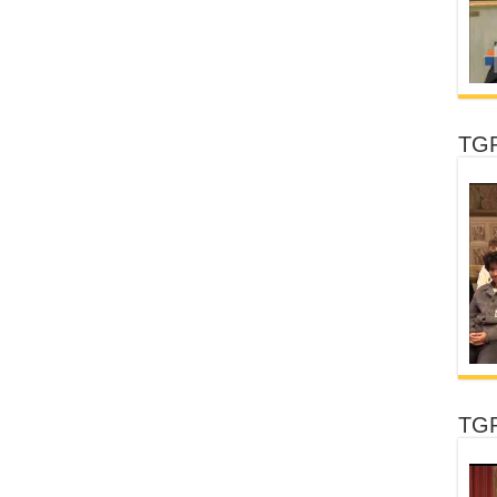
TGR
TGR