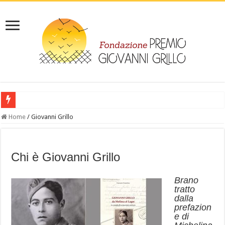
‎ IL LIBRO: Leggi “Giovanni Grillo da Melissa al lager- la vicenda di un dep
Home
/
Giovanni Grillo
Chi
è
Giovanni
Grillo
Brano
tratto
dalla
prefazion
e di