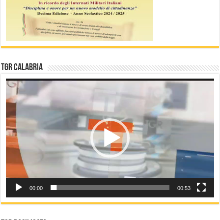
TGR Calabria
Video
Player
00:00
00:53