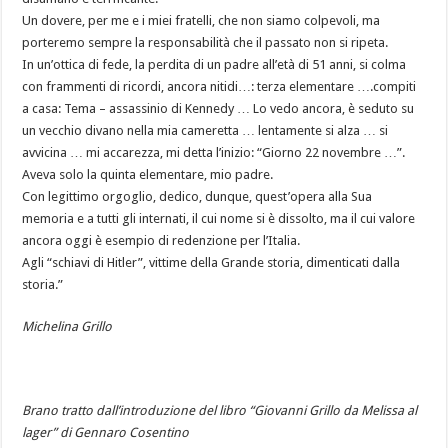
Un dovere, per me e i miei fratelli, che non siamo colpevoli, ma
porteremo sempre la responsabilità che il passato non si ripeta.
In un’ottica di fede, la perdita di un padre all’età di 51 anni, si colma
con frammenti di ricordi, ancora nitidi…: terza elementare ….compiti
a casa: Tema – assassinio di Kennedy … Lo vedo ancora, è seduto su
un vecchio divano nella mia cameretta … lentamente si alza … si
avvicina … mi accarezza, mi detta l’inizio: “Giorno 22 novembre …”.
Aveva solo la quinta elementare, mio padre.
Con legittimo orgoglio, dedico, dunque, quest’opera alla Sua
memoria e a tutti gli internati, il cui nome si è dissolto, ma il cui valore
ancora oggi è esempio di redenzione per l’Italia.
Agli “schiavi di Hitler”, vittime della Grande storia, dimenticati dalla
storia.”
Michelina Grillo
Brano tratto dall’introduzione del libro “Giovanni Grillo da Melissa al
lager” di Gennaro Cosentino