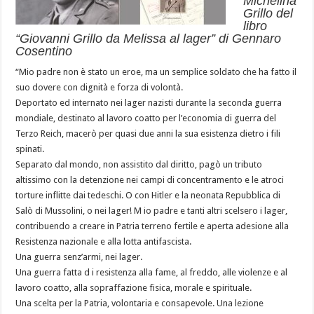
Michelina
Grillo del
libro
“Giovanni Grillo da Melissa al lager” di Gennaro
Cosentino
“Mio padre non è stato un eroe, ma un semplice soldato che ha fatto il
suo dovere con dignità e forza di volontà.
Deportato ed internato nei lager nazisti durante la seconda guerra
mondiale, destinato al lavoro coatto per l’economia di guerra del
Terzo Reich, macerò per quasi due anni la sua esistenza dietro i fili
spinati.
Separato dal mondo, non assistito dal diritto, pagò un tributo
altissimo con la detenzione nei campi di concentramento e le atroci
torture inflitte dai tedeschi. O con Hitler e la neonata Repubblica di
Salò di Mussolini, o nei lager! M io padre e tanti altri scelsero i lager,
contribuendo a creare in Patria terreno fertile e aperta adesione alla
Resistenza nazionale e alla lotta antifascista.
Una guerra senz’armi, nei lager.
Una guerra fatta d i resistenza alla fame, al freddo, alle violenze e al
lavoro coatto, alla sopraffazione fisica, morale e spirituale.
Una scelta per la Patria, volontaria e consapevole. Una lezione