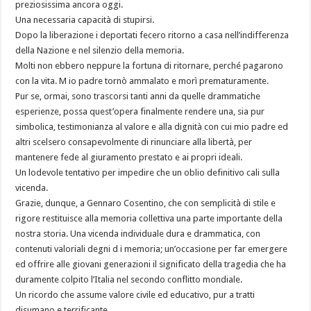
preziosissima ancora oggi.
Una necessaria capacità di stupirsi.
Dopo la liberazione i deportati fecero ritorno a casa nell’indifferenza
della Nazione e nel silenzio della memoria.
Molti non ebbero neppure la fortuna di ritornare, perché pagarono
con la vita. M io padre tornò ammalato e morì prematuramente.
Pur se, ormai, sono trascorsi tanti anni da quelle drammatiche
esperienze, possa quest’opera finalmente rendere una, sia pur
simbolica, testimonianza al valore e alla dignità con cui mio padre ed
altri scelsero consapevolmente di rinunciare alla libertà, per
mantenere fede al giuramento prestato e ai propri ideali.
Un lodevole tentativo per impedire che un oblio definitivo cali sulla
vicenda.
Grazie, dunque, a Gennaro Cosentino, che con semplicità di stile e
rigore restituisce alla memoria collettiva una parte importante della
nostra storia. Una vicenda individuale dura e drammatica, con
contenuti valoriali degni d i memoria; un’occasione per far emergere
ed offrire alle giovani generazioni il significato della tragedia che ha
duramente colpito l’Italia nel secondo conflitto mondiale.
Un ricordo che assume valore civile ed educativo, pur a tratti
disumano e terrificante.