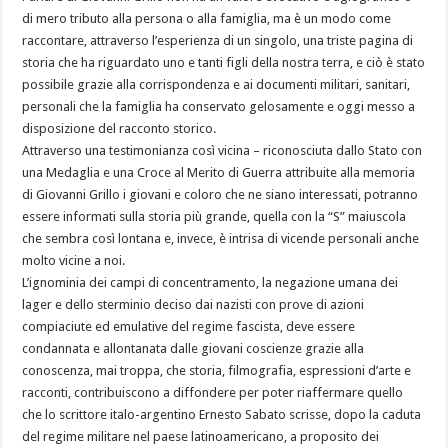
di mero tributo alla persona o alla famiglia, ma è un modo come
raccontare, attraverso l’esperienza di un singolo, una triste pagina di
storia che ha riguardato uno e tanti figli della nostra terra, e ciò è stato
possibile grazie alla corrispondenza e ai documenti militari, sanitari,
personali che la famiglia ha conservato gelosamente e oggi messo a
disposizione del racconto storico.
Attraverso una testimonianza così vicina – riconosciuta dallo Stato con
una Medaglia e una Croce al Merito di Guerra attribuite alla memoria
di Giovanni Grillo i giovani e coloro che ne siano interessati, potranno
essere informati sulla storia più grande, quella con la “S” maiuscola
che sembra così lontana e, invece, è intrisa di vicende personali anche
molto vicine a noi.
L’ignominia dei campi di concentramento, la negazione umana dei
lager e dello sterminio deciso dai nazisti con prove di azioni
compiaciute ed emulative del regime fascista, deve essere
condannata e allontanata dalle giovani coscienze grazie alla
conoscenza, mai troppa, che storia, filmografia, espressioni d’arte e
racconti, contribuiscono a diffondere per poter riaffermare quello
che lo scrittore italo-argentino Ernesto Sabato scrisse, dopo la caduta
del regime militare nel paese latinoamericano, a proposito dei