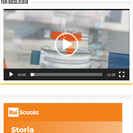
TGR Basilicata
Video
Player
00:00
01:08