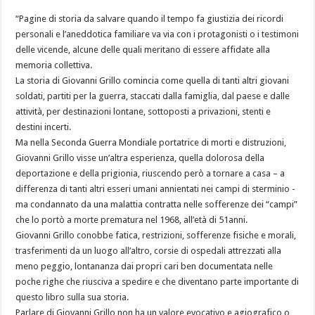
“Pagine di storia da salvare quando il tempo fa giustizia dei ricordi
personali e l’aneddotica familiare va via con i protagonisti o i testimoni
delle vicende, alcune delle quali meritano di essere affidate alla
memoria collettiva.
La storia di Giovanni Grillo comincia come quella di tanti altri giovani
soldati, partiti per la guerra, staccati dalla famiglia, dal paese e dalle
attività, per destinazioni lontane, sottoposti a privazioni, stenti e
destini incerti.
Ma nella Seconda Guerra Mondiale portatrice di morti e distruzioni,
Giovanni Grillo visse un’altra esperienza, quella dolorosa della
deportazione e della prigionia, riuscendo però a tornare a casa – a
differenza di tanti altri esseri umani annientati nei campi di sterminio -
ma condannato da una malattia contratta nelle sofferenze dei “campi”
che lo portò a morte prematura nel 1968, all’età di 51anni.
Giovanni Grillo conobbe fatica, restrizioni, sofferenze fisiche e morali,
trasferimenti da un luogo all’altro, corsie di ospedali attrezzati alla
meno peggio, lontananza dai propri cari ben documentata nelle
poche righe che riusciva a spedire e che diventano parte importante di
questo libro sulla sua storia.
Parlare di Giovanni Grillo non ha un valore evocativo e agiografico o