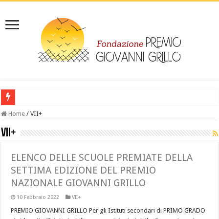
‎ IL LIBRO: Leggi “Giovanni Grillo da Melissa al lager- la vicenda di un dep
Home
/
VII+
VII+
ELENCO DELLE SCUOLE PREMIATE DELLA
SETTIMA EDIZIONE DEL PREMIO
NAZIONALE GIOVANNI GRILLO
10 Febbraio 2022
VII+
PREMIO GIOVANNI GRILLO Per gli Istituti secondari di PRIMO GRADO