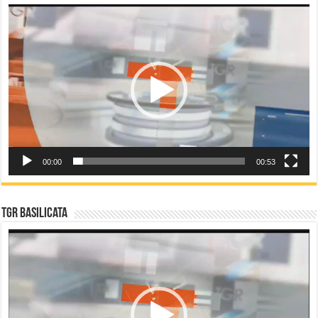
Video
Player
00:00
00:53
TGR Basilicata
Video
Player