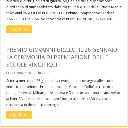
al video clip “Prigionieri di guerra, prigionieri della disperazione: i
diritti sono di tutti! realizzato dalle classi 3° A e 3° B della Scuola Media
“Giovanni PASCOLI di POLCENIGO – Istituto Comprensivo “Andrea
ZANZOTTO “di CANEVA Provincia di PORDENONE MOTIVAZIONE: …
Leggi di più »
PREMIO GIOVANNI GRILLO, IL 26 GENNAIO
LA CERIMONIA DI PREMIAZIONE DELLE
SCUOLE VINCITRICI
24 Gennaio 2022
VII+
Si terrà mercoledì 26 gennaio la cerimonia di consegna alle scuole
vincitrici del settimo ‘Premio nazionale Giovanni Grillo’, in ricordo di
tutti gli Internati Militari, – “Memoria e Diritti Umani – una strada verso
la libertà”. La manifestazione avrà luogo alle ore 11,30 e verrà
trasmessa in diretta streaming sul …
Leggi di più »