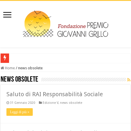
‎ IL LIBRO: Leggi “Giovanni Grillo da Melissa al lager- la vicenda di un dep
Home
/
news obsolete
news obsolete
Saluto di RAI Responsabilità Sociale
31 Gennaio 2020
Edizione V
,
news obsolete
Leggi di più »