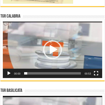
TGR Calabria
Video
Player
00:00
00:53
TGR Basilicata
Video
Player