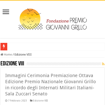
‎ IL LIBRO: Leggi “Giovanni Grillo da Melissa al lager- la vicenda di un dep
Home
/
Edizione VIII
Edizione VIII
Immagini Cerimonia Premiazione Ottava
Edizione Premio Nazionale Giovanni Grillo
in ricordo degli Internati Militari Italiani-
Sala Zuccari Senato
7 Febbraio 2023
Edizione VIII