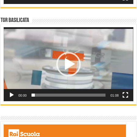
TGR Basilicata
Video
Player
00:00
01:08