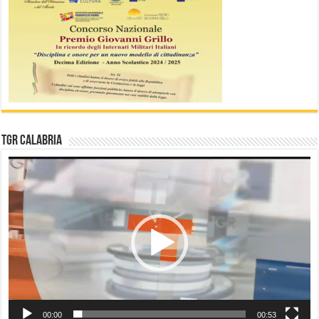
TGR Calabria
Video
Player
00:00
00:53