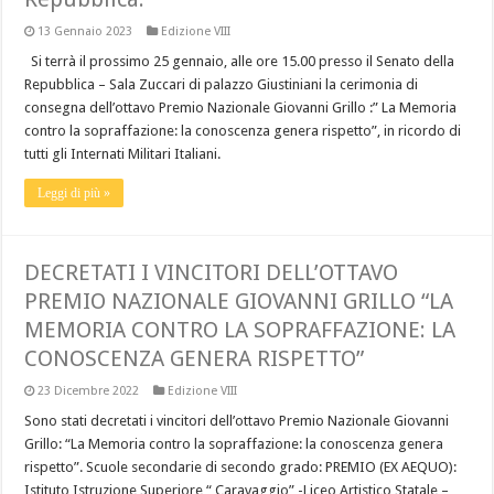
13 Gennaio 2023
Edizione VIII
Si terrà il prossimo 25 gennaio, alle ore 15.00 presso il Senato della
Repubblica – Sala Zuccari di palazzo Giustiniani la cerimonia di
consegna dell’ottavo Premio Nazionale Giovanni Grillo :” La Memoria
contro la sopraffazione: la conoscenza genera rispetto”, in ricordo di
tutti gli Internati Militari Italiani.
Leggi di più »
DECRETATI I VINCITORI DELL’OTTAVO
PREMIO NAZIONALE GIOVANNI GRILLO “LA
MEMORIA CONTRO LA SOPRAFFAZIONE: LA
CONOSCENZA GENERA RISPETTO”
23 Dicembre 2022
Edizione VIII
Sono stati decretati i vincitori dell’ottavo Premio Nazionale Giovanni
Grillo: “La Memoria contro la sopraffazione: la conoscenza genera
rispetto”. Scuole secondarie di secondo grado: PREMIO (EX AEQUO):
Istituto Istruzione Superiore “ Caravaggio” -Liceo Artistico Statale –