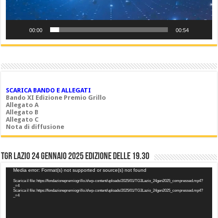
00:00
00:54
SCARICA BANDO E ALLEGATI
Bando XI Edizione Premio Grillo
Allegato A
Allegato B
Allegato C
Nota di diffusione
TGR LAZIO 24 gennaio 2025 edizione delle 19.30
Video
Media error: Format(s) not supported or source(s) not found
Player
Scarica il file: https://fondazionepremiogrillo.it/wp-content/uploads/2025/01/TG3Lazio_24gen2025_compressed.mp4?
_=4
Scarica il file: https://fondazionepremiogrillo.it/wp-content/uploads/2025/01/TG3Lazio_24gen2025_compressed.mp4?
_=4