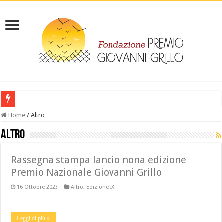
‎ IL LIBRO: Leggi “Giovanni Grillo da Melissa al lager- la vicenda di un dep
Home
/
Altro
Altro
Rassegna stampa lancio nona edizione
Premio Nazionale Giovanni Grillo
16 Ottobre 2023
Altro
,
Edizione IX
Leggi di più »