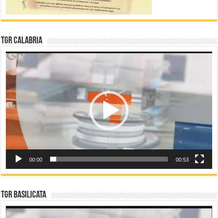
TGR Calabria
Video
Player
00:00
00:53
TGR Basilicata
Video
Player