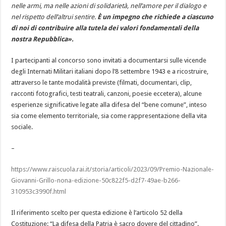
nelle armi, ma nelle azioni di solidarietà, nell’amore per il dialogo e
nel rispetto dell’altrui sentire.
È un impegno che richiede a ciascuno
di noi di contribuire alla tutela dei valori fondamentali della
nostra Repubblica».
I partecipanti al concorso sono invitati a documentarsi sulle vicende
degli Internati Militari italiani dopo l’8 settembre 1943 e a ricostruire,
attraverso le tante modalità previste (filmati, documentari, clip,
racconti fotografici, testi teatrali, canzoni, poesie eccetera), alcune
esperienze significative legate alla difesa del “bene comune”, inteso
sia come elemento territoriale, sia come rappresentazione della vita
sociale.
–
https://www.raiscuola.rai.it/storia/articoli/2023/09/Premio-Nazionale-
Giovanni-Grillo-nona-edizione-50c822f5-d2f7-49ae-b266-
310953c3990f.html
Il riferimento scelto per questa edizione è l’articolo 52 della
Costituzione: “La difesa della Patria è sacro dovere del cittadino”.