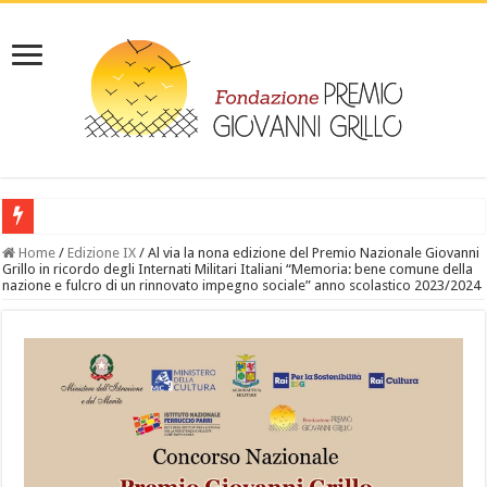
‎ IL LIBRO: Leggi “Giovanni Grillo da Melissa al lager- la vicenda di un dep
Home
/
Edizione IX
/
Al via la nona edizione del Premio Nazionale Giovanni
Grillo in ricordo degli Internati Militari Italiani “Memoria: bene comune della
nazione e fulcro di un rinnovato impegno sociale” anno scolastico 2023/2024