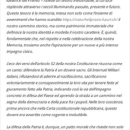
ideatrice del Premio
– risiede un tesoro inestimabile
,
la cui luce
risplende attraverso i secoli illuminando passato, presente e futuro.
Questo tesoro è la memoria, intesa non solo come l’insieme di
avvenimenti che hanno scandito
https://naturheilpraxis-hauri.ch/
il
nostro cammino storico, ma come patrimonio immateriale che
definisce la nostra identità e modella il nostro carattere.
È, quindi,
fondamentale che, nel rispetto e nella celebrazione della nostra
Memoria, troviamo anche l’ispirazione per un nuovo e più intenso
impegno civico.
L’eco dei versi dell’articolo 52 della nostra Costituzione risuona come
un canto: difendere la Patria è un dovere sacro.
Gli Internati Militari
italiani, rifiutandosi di aderire al nazifascismo, sacrificarono
volontariamente e consapevolmente la loro vita per tenere fede
al
giuramento fatto alla Patria, indicando così la via dell’impegno
concreto in difesa del Paese ed aprendo la strada a un cammino nel
segno della democrazia e della pace fra i popoli.
Nelle loro coscienze,
prima ancora che nella Carta costituzionale repubblicana, questo
dovere era avvertito come cogente e ineludibile.
La difesa della Patria
è, dunque, un patto morale che risiede non solo