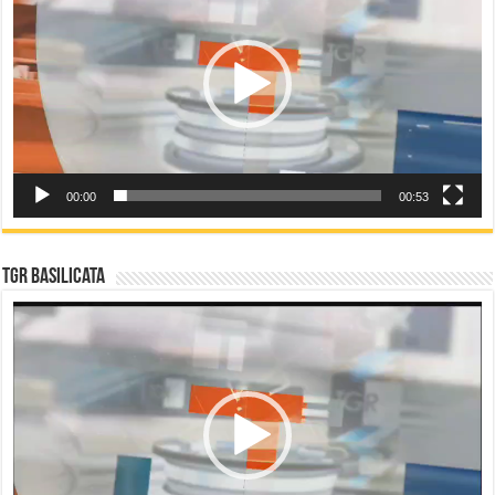
00:00
00:53
TGR Basilicata
Video
Player